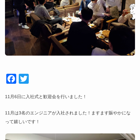
Face
Twitt
book
er
11月6日に入社式と歓迎会を行いました！
11月は3名のエンジニアが入社されました！ますます賑やかにな
って嬉しいです！