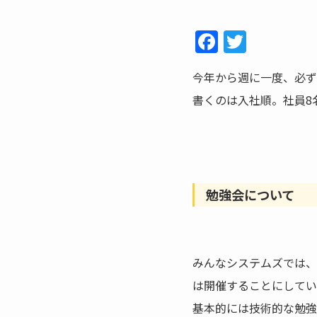
F
T
a
w
今年から週に一度、必ず
c
itt
書くのは入社順。社員
e
er
b
o
o
k
勉強会について
みんなシステムズでは、
は開催することにしてい
基本的には技術的な勉強