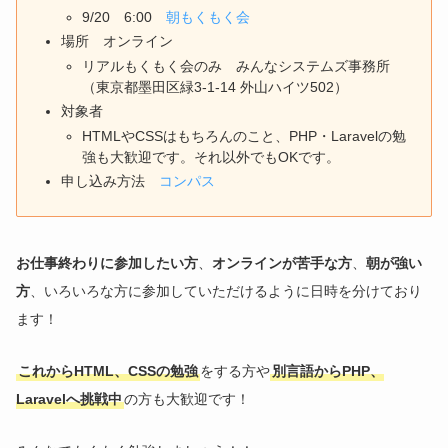
9/20 6:00
朝もくもく会
場所 オンライン
リアルもくもく会のみ みんなシステムズ事務所
（東京都墨田区緑3-1-14 外山ハイツ502）
対象者
HTMLやCSSはもちろんのこと、PHP・Laravelの勉
強も大歓迎です。それ以外でもOKです。
申し込み方法
コンパス
お仕事終わりに参加したい方
、
オンラインが苦手な方
、
朝が強い
方
、いろいろな方に参加していただけるように日時を分けており
ます！
これからHTML、CSSの勉強
をする方や
別言語からPHP、
Laravelへ挑戦中
の方も大歓迎です！