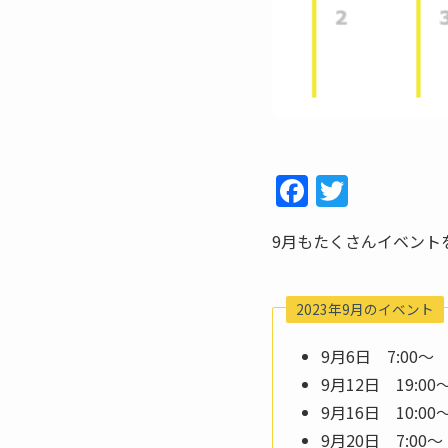
F
T
a
w
9月もたくさんイベント
c
itt
e
er
b
2023年9月のイベント
o
9月6日 7:00
o
9月12日 19:
k
9月16日 10:
9月20日 7:0