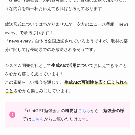
「chatGPT勉強会」の内容も踏まえて、皆様の業務で活かせるよ
うな内容を精一杯お伝えできればと考えております！
放送形式についてはわかりませんが、夕方のニュース番組「news
every」で放送されます！
「news every」自体は全国放送されているようですが、取材の部
分に関しては長崎県でのみ放送されるそうです。
システム開発会社として
生成AIの活用について
お伝えできること
を心から嬉しく思っています！
この素晴らしい機会を通じて、
生成AIの可能性を広く伝えられる
こと
を心から楽しみにしています。
「chatGPT勉強会」の
概要は
こちら
から、
勉強会の様
子は
こちら
からご覧いただけます。