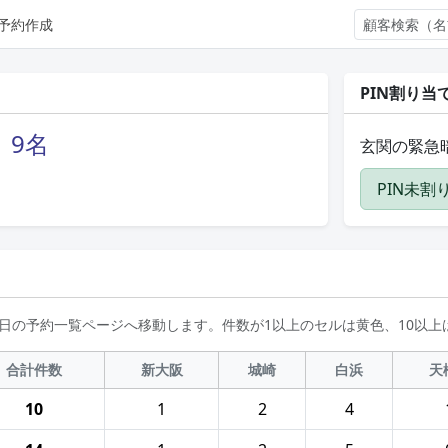
予約作成
PIN割り当
、9名
玄関の緊急暗
PIN未
日の予約一覧ページへ移動します。件数が1以上のセルは黄色、10以上
合計件数
新大阪
城崎
白浜
天
10
1
2
4