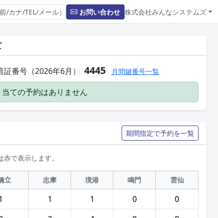
お問い合わせ
株式会社みんなシステムズ
て
4445
証番号（2026年6月）
月間鍵番号一覧
割り当ての予約はありません
期間指定で予約を一覧
は赤で表示します。
橋立
志摩
境港
鳴門
雲仙
1
1
1
0
0