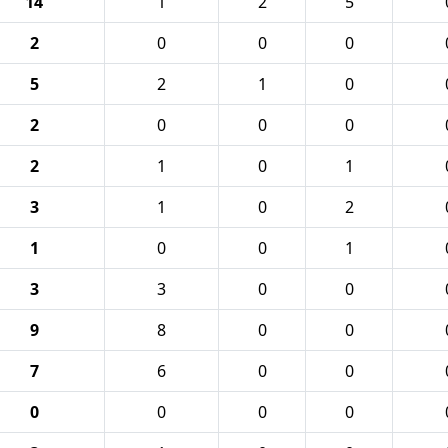
14
1
2
5
2
0
0
0
5
2
1
0
2
0
0
0
2
1
0
1
3
1
0
2
1
0
0
1
3
3
0
0
9
8
0
0
7
6
0
0
0
0
0
0