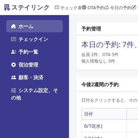
ステイリンク
チェック表
OTA予約
今日の予約
ホーム
予約管理
チェックイン
本日の予約: 7件
予約一覧
会員 2件、OTA 5件
個人情報なし 0件
宿泊管理
顧客・決済
今後2週間の予約
システム設定、そ
の他
日付をクリックすると、その
日付
6/10(水)