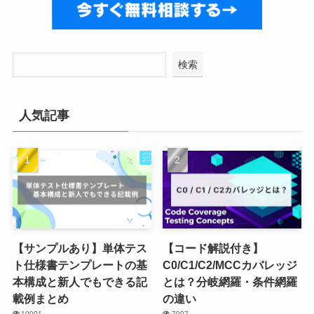
検索
人気記事
【サンプルあり】単体テス
【コード解説付き】
ト仕様書テンプレートの基
C0/C1/C2/MCCカバレッジ
本構成と新人でもできる記
とは？分岐網羅・条件網羅
載例まとめ
の違い
10001
7007