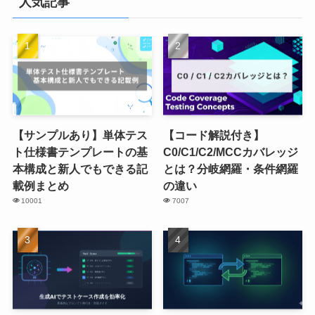
人気記事
【サンプルあり】単体テス
【コード解説付き】
ト仕様書テンプレートの基
C0/C1/C2/MCCカバレッジ
本構成と新人でもできる記
とは？分岐網羅・条件網羅
載例まとめ
の違い
10001
7007