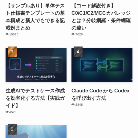
【サンプルあり】単体テス
【コード解説付き】
ト仕様書テンプレートの基
C0/C1/C2/MCCカバレッジ
本構成と新人でもできる記
とは？分岐網羅・条件網羅
載例まとめ
の違い
10025
7020
生成AIでテストケース作成
Claude Code から Codex
を効率化する方法【実践ガ
を呼び出す方法
イド】
2848
4528