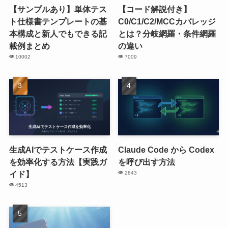
【サンプルあり】単体テス
【コード解説付き】
ト仕様書テンプレートの基
C0/C1/C2/MCCカバレッジ
本構成と新人でもできる記
とは？分岐網羅・条件網羅
載例まとめ
の違い
10002
7009
生成AIでテストケース作成
Claude Code から Codex
を効率化する方法【実践ガ
を呼び出す方法
イド】
2843
4513