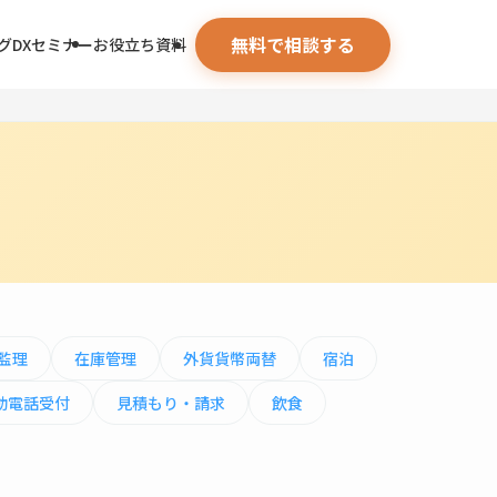
無料で相談する
グ
DXセミナー
お役立ち資料
監理
在庫管理
外貨貨幣両替
宿泊
動電話受付
見積もり・請求
飲食