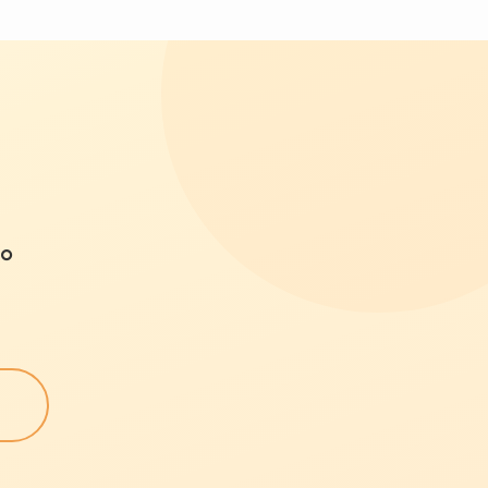
。
。
。