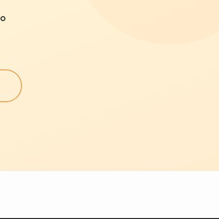
。
。
。